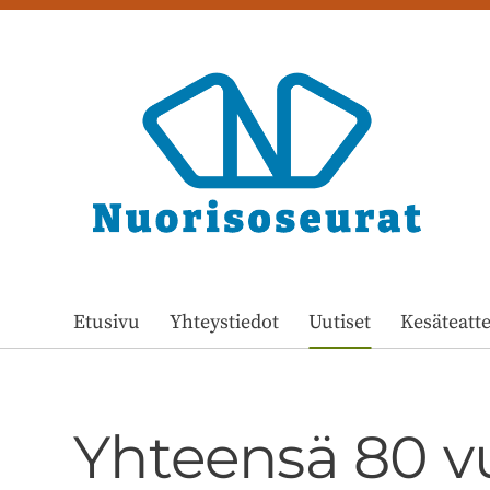
Siirry
sivun
sisältöön
Ristiinan nuorisseura
Etusivu
Yhteystiedot
Uutiset
Kesäteatte
Yhteensä 80 vu