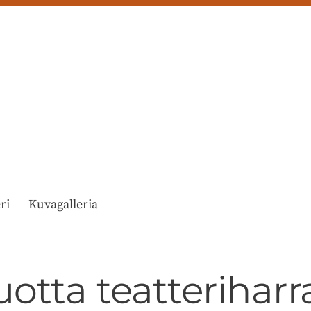
ri
Kuvagalleria
otta teatterihar